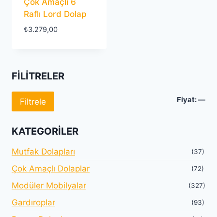
Çok Amaçlı 6
Raflı Lord Dolap
₺
3.279,00
FILITRELER
En
En
Fiyat:
—
Filtrele
dü
yü
KATEGORILER
fiy
fiy
Mutfak Dolapları
(37)
Çok Amaçlı Dolaplar
(72)
Modüler Mobilyalar
(327)
Gardıroplar
(93)