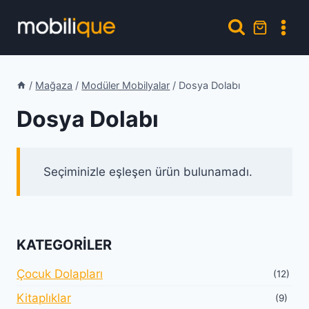
Skip
to
content
/
Mağaza
/
Modüler Mobilyalar
/
Dosya Dolabı
Dosya Dolabı
Seçiminizle eşleşen ürün bulunamadı.
KATEGORILER
Çocuk Dolapları
(12)
Kitaplıklar
(9)