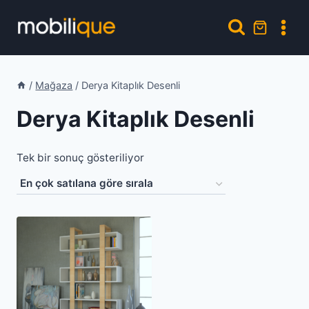
Skip
to
content
/
Mağaza
/
Derya Kitaplık Desenli
Derya Kitaplık Desenli
Tek bir sonuç gösteriliyor