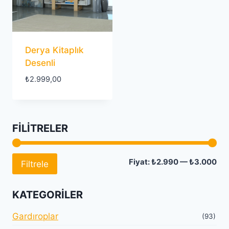
Derya Kitaplık
Desenli
₺
2.999,00
FILITRELER
En
En
Fiyat:
₺2.990
—
₺3.000
Filtrele
dü
yü
KATEGORILER
fiy
fiy
Gardıroplar
(93)