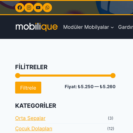
Skip
to
content
Modüler Mobilyalar
Gardır
FILITRELER
En
En
Fiyat:
₺5.250
—
₺5.260
Filtrele
düşük
yüksek
KATEGORILER
fiyat
fiyat
Orta Sepalar
(3)
Çocuk Dolapları
(12)