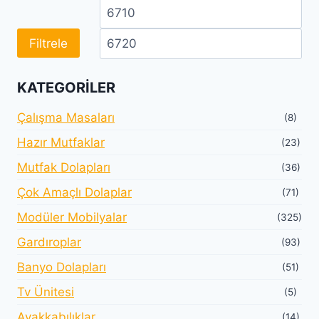
En
En
düşük
yü
Filtrele
fiyat
fiy
KATEGORILER
Çalışma Masaları
(8)
Hazır Mutfaklar
(23)
Mutfak Dolapları
(36)
Çok Amaçlı Dolaplar
(71)
Modüler Mobilyalar
(325)
Gardıroplar
(93)
Banyo Dolapları
(51)
Tv Ünitesi
(5)
Ayakkabılıklar
(14)