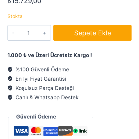
₺
15.729,00
Stokta
Asil
Sepete Ekle
No.3
İki
Askılı
1.000 ₺ ve Üzeri Ücretsiz Kargo !
Onbir
%100 Güvenli Ödeme
Raflı
En İyi Fiyat Garantisi
Altı
Kapaklı
Koşulsuz Parça Desteği
Gardırop
Canlı & Whatsapp Destek
Beyaz
adet
Güvenli Ödeme