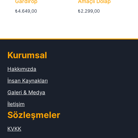
Gardırop
Amaçlı Dolap
₺
4.649,00
₺
2.299,00
Kurumsal
Hakkımızda
İnsan Kaynakları
Galeri & Medya
İletişim
Sözleşmeler
KVKK