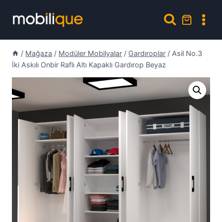
Skip
to
content
/
Mağaza
/
Modüler Mobilyalar
/
Gardıroplar
/
Asil No.3
İki Askılı Onbir Raflı Altı Kapaklı Gardırop Beyaz